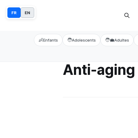
FR
EN
👶
🧑
🧑‍💼
Enfants
Adolescents
Adultes
Anti-aging