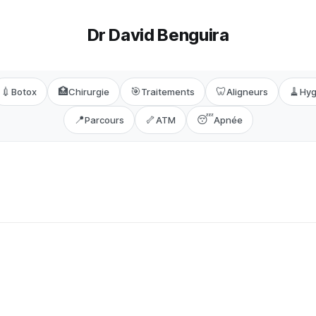
Dr David Benguira
💉
🏥
🎯
🦷
🧹
Botox
Chirurgie
Traitements
Aligneurs
Hyg
📍
🦴
😴
Parcours
ATM
Apnée