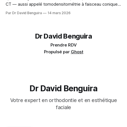
CT — aussi appelé tomodensitométrie à faisceau conique
ou simplement radiographie 3D — est une technologie
Par Dr David Benguira
14 mars 2026
d'imagerie qui a transformé notre façon de diagnostiquer et
de planifier les traitements orthodontiques. Contrairement à
une radiographie panoramique traditionnelle qui produit
Dr David Benguira
Prendre RDV
Propulsé par
Ghost
Dr David Benguira
Votre expert en orthodontie et en esthétique
faciale