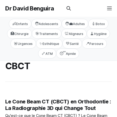
Dr David Benguira
👶
🧑
🧑‍💼
💉
Enfants
Adolescents
Adultes
Botox
🏥
🎯
🦷
🧹
Chirurgie
Traitements
Aligneurs
Hygiène
🚨
✨
💚
📍
Urgences
Esthétique
Santé
Parcours
🦴
😴
ATM
Apnée
CBCT
Le Cone Beam CT (CBCT) en Orthodontie :
La Radiographie 3D qui Change Tout
Qu'est-ce que le Cone Beam CT (CBCT) ? Le Cone Beam