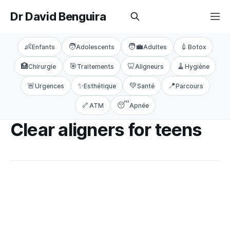
Dr David Benguira
👶
🧑
🧑‍💼
💉
Enfants
Adolescents
Adultes
Botox
🏥
🎯
🦷
🧹
Chirurgie
Traitements
Aligneurs
Hygiène
🚨
✨
💚
📍
Urgences
Esthétique
Santé
Parcours
🦴
😴
ATM
Apnée
Clear aligners for teens