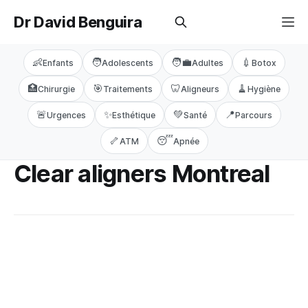
Dr David Benguira
👶
🧑
🧑‍💼
💉
Enfants
Adolescents
Adultes
Botox
🏥
🎯
🦷
🧹
Chirurgie
Traitements
Aligneurs
Hygiène
🚨
✨
💚
📍
Urgences
Esthétique
Santé
Parcours
🦴
😴
ATM
Apnée
Clear aligners Montreal