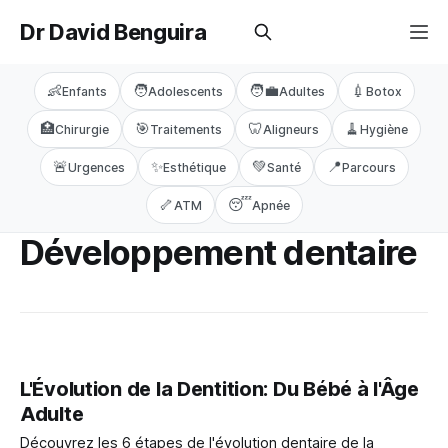
Dr David Benguira
👶
🧑
🧑‍💼
💉
Enfants
Adolescents
Adultes
Botox
🏥
🎯
🦷
🧹
Chirurgie
Traitements
Aligneurs
Hygiène
🚨
✨
💚
📍
Urgences
Esthétique
Santé
Parcours
🦴
😴
ATM
Apnée
Développement dentaire
L'Évolution de la Dentition: Du Bébé à l'Âge
Adulte
Découvrez les 6 étapes de l'évolution dentaire de la