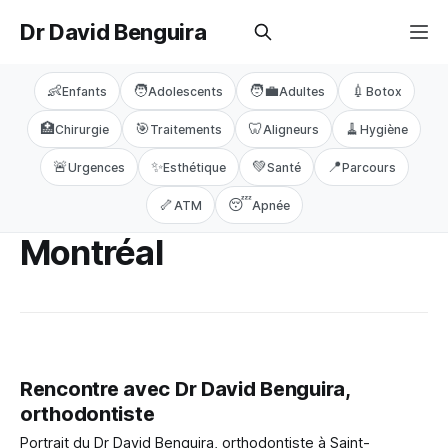
Dr David Benguira
👶
🧑
🧑‍💼
💉
Enfants
Adolescents
Adultes
Botox
🏥
🎯
🦷
🧹
Chirurgie
Traitements
Aligneurs
Hygiène
🚨
✨
💚
📍
Urgences
Esthétique
Santé
Parcours
🦴
😴
ATM
Apnée
Montréal
Rencontre avec Dr David Benguira,
orthodontiste
Portrait du Dr David Benguira, orthodontiste à Saint-