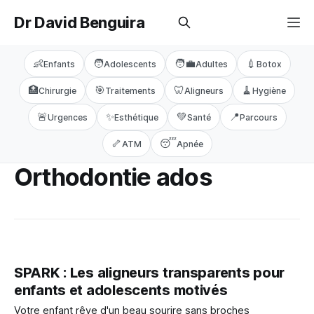
Dr David Benguira
👶
🧑
🧑‍💼
💉
Enfants
Adolescents
Adultes
Botox
🏥
🎯
🦷
🧹
Chirurgie
Traitements
Aligneurs
Hygiène
🚨
✨
💚
📍
Urgences
Esthétique
Santé
Parcours
🦴
😴
ATM
Apnée
Orthodontie ados
SPARK : Les aligneurs transparents pour
enfants et adolescents motivés
Votre enfant rêve d'un beau sourire sans broches