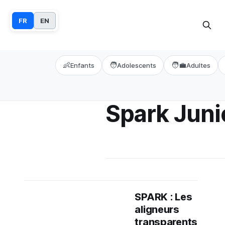
FR
EN
👶
🧑
🧑‍💼
Enfants
Adolescents
Adultes
Spark Juni
SPARK : Les
aligneurs
transparents