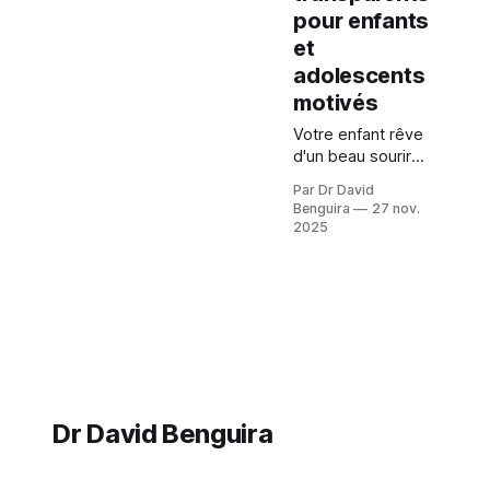
pour enfants
et
adolescents
motivés
Votre enfant rêve
d'un beau sourire
sans broches
Par Dr David
métalliques ?
Benguira
27 nov.
Découvrez
2025
SPARK, la solution
d'aligneurs
transparents pour
enfants et ados.
Spark Junior pour
les moins de 13
ans, SPARK pour
les adolescents.
Dr David Benguira