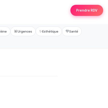
Prendre RDV
🚨
✨
💚
iène
Urgences
Esthétique
Santé