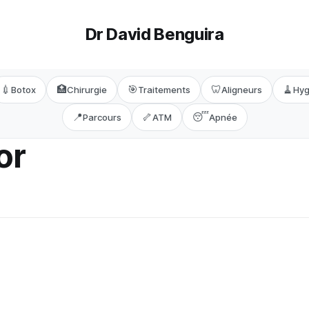
Dr David Benguira
💉
🏥
🎯
🦷
🧹
Botox
Chirurgie
Traitements
Aligneurs
Hyg
📍
🦴
😴
Parcours
ATM
Apnée
or