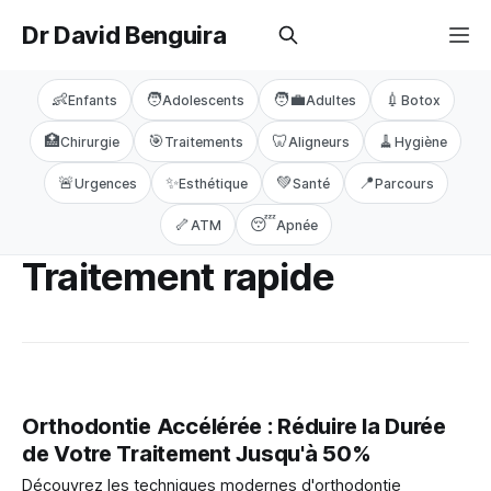
Dr David Benguira
👶
🧑
🧑‍💼
💉
Enfants
Adolescents
Adultes
Botox
🏥
🎯
🦷
🧹
Chirurgie
Traitements
Aligneurs
Hygiène
🚨
✨
💚
📍
Urgences
Esthétique
Santé
Parcours
🦴
😴
ATM
Apnée
Traitement rapide
Orthodontie Accélérée : Réduire la Durée
de Votre Traitement Jusqu'à 50%
Découvrez les techniques modernes d'orthodontie