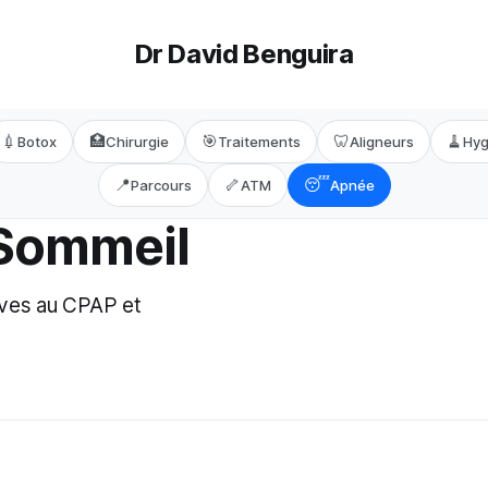
Dr David Benguira
💉
🏥
🎯
🦷
🧹
Botox
Chirurgie
Traitements
Aligneurs
Hyg
📍
🦴
😴
Parcours
ATM
Apnée
Sommeil
ives au CPAP et