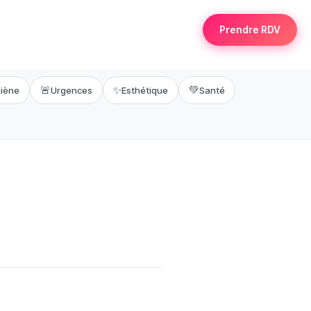
Prendre RDV
🚨
✨
💚
iène
Urgences
Esthétique
Santé