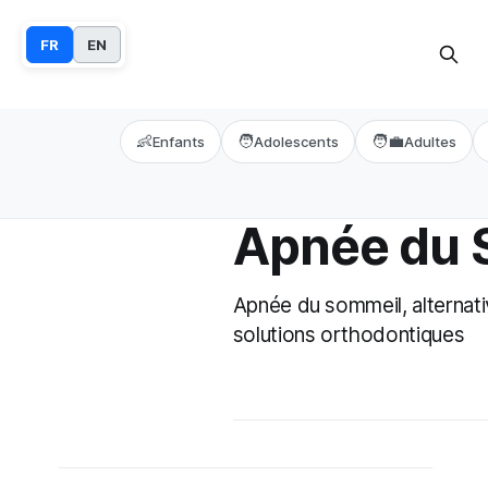
FR
EN
👶
🧑
🧑‍💼
Enfants
Adolescents
Adultes
Apnée du 
Apnée du sommeil, alternat
solutions orthodontiques