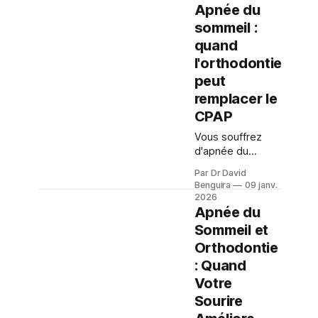
Apnée du
sommeil :
quand
l'orthodontie
peut
remplacer le
CPAP
Vous souffrez
d'apnée du
sommeil et ne
Par Dr David
supportez pas le
Benguira
09 janv.
masque CPAP?
2026
Une solution
Apnée du
orthodontique
Sommeil et
pourrait
Orthodontie
transformer vos
: Quand
nuits. Découvrez
comment les
Votre
dispositifs
Sourire
d'avancement