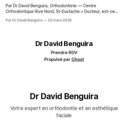
Par Dr David Benguira, Orthodontiste — Centre
Orthodontique Rive Nord, St-Eustache « Docteur, est-ce
que mes dents de sagesse vont faire bouger mes dents
Par Dr David Benguira
02 mars 2026
après mon traitement ? » C'est probablement la question
que j'entends le plus souvent en consultation. Et je
comprends l'inquiétude : après des mois de
Dr David Benguira
Prendre RDV
Propulsé par
Ghost
Dr David Benguira
Votre expert en orthodontie et en esthétique
faciale