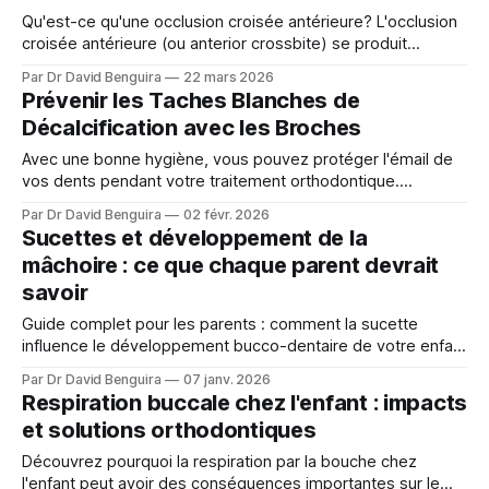
Qu'est-ce qu'une occlusion croisée antérieure? L'occlusion
croisée antérieure (ou anterior crossbite) se produit
lorsqu'une ou plusieurs dents supérieures mordent derrière
Par Dr David Benguira
22 mars 2026
les dents inférieures — l'inverse de la position normale.
Prévenir les Taches Blanches de
Quand l'ensemble de l'arcade supérieure se retrouve en
Décalcification avec les Broches
Avec une bonne hygiène, vous pouvez protéger l'émail de
vos dents pendant votre traitement orthodontique.
Découvrez les 6 bonnes habitudes à adopter.
Par Dr David Benguira
02 févr. 2026
Sucettes et développement de la
mâchoire : ce que chaque parent devrait
savoir
Guide complet pour les parents : comment la sucette
influence le développement bucco-dentaire de votre enfant
et quand consulter un orthodontiste.
Par Dr David Benguira
07 janv. 2026
Respiration buccale chez l'enfant : impacts
et solutions orthodontiques
Découvrez pourquoi la respiration par la bouche chez
l'enfant peut avoir des conséquences importantes sur le