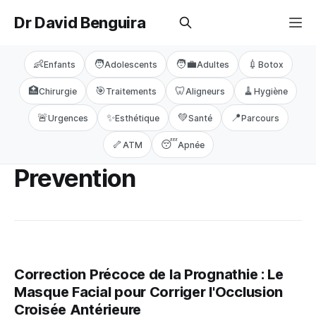
Dr David Benguira
👶
🧑
🧑‍💼
💉
Enfants
Adolescents
Adultes
Botox
🏥
🎯
🦷
🧹
Chirurgie
Traitements
Aligneurs
Hygiène
🚨
✨
💚
📍
Urgences
Esthétique
Santé
Parcours
🦴
😴
ATM
Apnée
Prevention
Correction Précoce de la Prognathie : Le
Masque Facial pour Corriger l'Occlusion
Croisée Antérieure