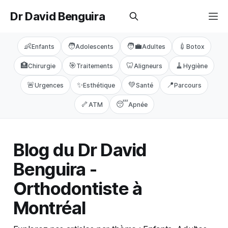
Dr David Benguira
👶
🧑
🧑‍💼
💉
Enfants
Adolescents
Adultes
Botox
🏥
🎯
🦷
🧹
Chirurgie
Traitements
Aligneurs
Hygiène
🚨
✨
💚
📍
Urgences
Esthétique
Santé
Parcours
🦴
😴
ATM
Apnée
Blog du Dr David
Benguira -
Orthodontiste à
Montréal