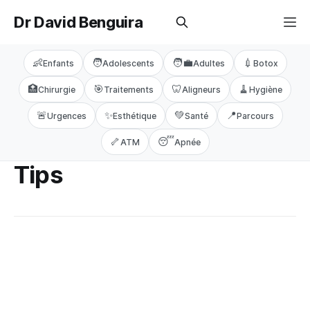
Dr David Benguira
👶
🧑
🧑‍💼
💉
Enfants
Adolescents
Adultes
Botox
🏥
🎯
🦷
🧹
Chirurgie
Traitements
Aligneurs
Hygiène
🚨
✨
💚
📍
Urgences
Esthétique
Santé
Parcours
🦴
😴
ATM
Apnée
Tips