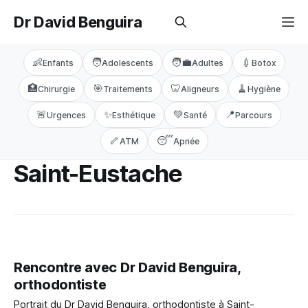
Dr David Benguira
👶
🧑
🧑‍💼
💉
Enfants
Adolescents
Adultes
Botox
🏥
🎯
🦷
🧹
Chirurgie
Traitements
Aligneurs
Hygiène
🚨
✨
💚
📍
Urgences
Esthétique
Santé
Parcours
🦴
😴
ATM
Apnée
Saint-Eustache
Rencontre avec Dr David Benguira,
orthodontiste
Portrait du Dr David Benguira, orthodontiste à Saint-